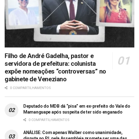
Filho de André Gadelha, pastor e
servidora de prefeitura: colunista
expõe nomeações “controversas” no
gabinete de Veneziano
0 COMPARTILHAMENTOS
Deputado do MDB dá “pisa” em ex-prefeito do Vale do
Mamanguape após suspeita de ter sido enganado
0 COMPARTILHAMENTOS
ANÁLISE: Com apenas Walber como unanimidade,
disputa no PL pela Assembleia promete ser uma das