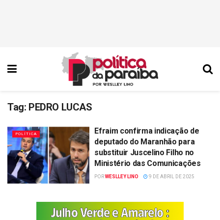
Tag:
PEDRO LUCAS
Efraim confirma indicação de
POLÍTICA
deputado do Maranhão para
substituir Juscelino Filho no
Ministério das Comunicações
POR
WESLLEY LINO
9 DE ABRIL DE 2025