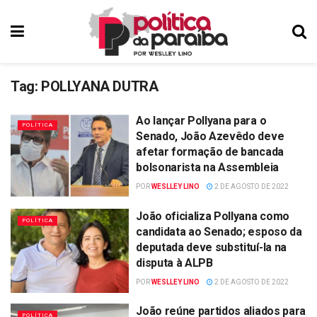
Tag:
POLLYANA DUTRA
Ao lançar Pollyana para o
POLÍTICA
Senado, João Azevêdo deve
afetar formação de bancada
bolsonarista na Assembleia
POR
WESLLEY LINO
2 DE AGOSTO DE 2022
João oficializa Pollyana como
POLÍTICA
candidata ao Senado; esposo da
deputada deve substituí-la na
disputa à ALPB
POR
WESLLEY LINO
2 DE AGOSTO DE 2022
João reúne partidos aliados para
POLÍTICA