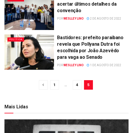
acertar últimos detalhes da
convenção
POR
WESLLEY LINO
2 DE AGOSTO DE 2022
Bastidores: prefeito paraibano
POLÍTICA
revela que Pollyana Dutra foi
escolhida por João Azevêdo
para vaga ao Senado
POR
WESLLEY LINO
1 DE AGOSTO DE 2022
1
…
4
5
Mais Lidas