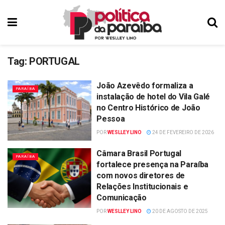
Tag:
PORTUGAL
João Azevêdo formaliza a
PARAÍBA
instalação de hotel do Vila Galé
no Centro Histórico de João
Pessoa
POR
WESLLEY LINO
24 DE FEVEREIRO DE 2026
Câmara Brasil Portugal
PARAÍBA
fortalece presença na Paraíba
com novos diretores de
Relações Institucionais e
Comunicação
POR
WESLLEY LINO
20 DE AGOSTO DE 2025