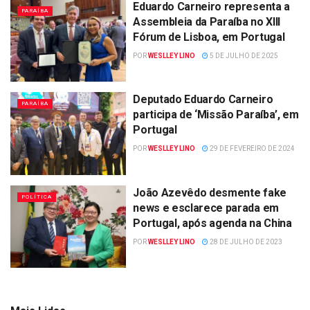
Eduardo Carneiro representa a
PARAÍBA
Assembleia da Paraíba no XIII
Fórum de Lisboa, em Portugal
POR
WESLLEY LINO
5 DE JULHO DE 2025
Deputado Eduardo Carneiro
PARAÍBA
participa de ‘Missão Paraíba’, em
Portugal
POR
WESLLEY LINO
29 DE FEVEREIRO DE 2024
João Azevêdo desmente fake
POLÍTICA
news e esclarece parada em
Portugal, após agenda na China
POR
WESLLEY LINO
28 DE JULHO DE 2023