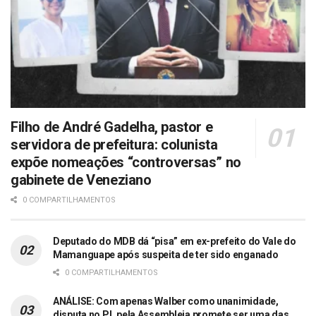
Filho de André Gadelha, pastor e
servidora de prefeitura: colunista
expõe nomeações “controversas” no
gabinete de Veneziano
0 COMPARTILHAMENTOS
Deputado do MDB dá “pisa” em ex-prefeito do Vale do
Mamanguape após suspeita de ter sido enganado
0 COMPARTILHAMENTOS
ANÁLISE: Com apenas Walber como unanimidade,
disputa no PL pela Assembleia promete ser uma das