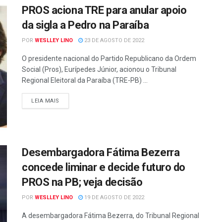
PROS aciona TRE para anular apoio
da sigla a Pedro na Paraíba
POR
WESLLEY LINO
23 DE AGOSTO DE 2022
O presidente nacional do Partido Republicano da Ordem
Social (Pros), Eurípedes Júnior, acionou o Tribunal
Regional Eleitoral da Paraíba (TRE-PB) ...
LEIA MAIS
Desembargadora Fátima Bezerra
concede liminar e decide futuro do
PROS na PB; veja decisão
POR
WESLLEY LINO
19 DE AGOSTO DE 2022
A desembargadora Fátima Bezerra, do Tribunal Regional