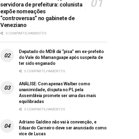
servidora de prefeitura: colunista
expõe nomeações
“controversas” no gabinete de
Veneziano
0 COMPARTILHAMENTOS
Deputado do MDB dá “pisa” em ex-prefeito
do Vale do Mamanguape após suspeita de
ter sido enganado
0 COMPARTILHAMENTOS
ANÁLISE: Com apenas Walber como
unanimidade, disputa no PL pela
Assembleia promete ser uma das mais
equilibradas
0 COMPARTILHAMENTOS
Adriano Galdino não vai à convenção, e
Eduardo Carneiro deve ser anunciado como
vice de Lucas