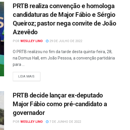
PRTB realiza convenção e homologa
candidaturas de Major Fábio e Sérgio
Queiroz; pastor nega convite de João
Azevêdo
POR
WESLLEY LINO
29 DE JULHO DE 2022
O PRTB realizou no fim da tarde desta quinta-feira, 28,
na Domus Hall, em João Pessoa, a convenção partidária
para ...
LEIA MAIS
PRTB decide lançar ex-deputado
Major Fábio como pré-candidato a
governador
POR
WESLLEY LINO
7 DE JUNHO DE 2022