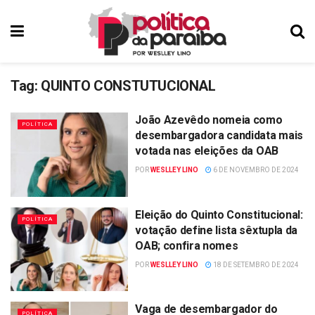
Tag:
QUINTO CONSTUTUCIONAL
João Azevêdo nomeia como
POLÍTICA
desembargadora candidata mais
votada nas eleições da OAB
POR
WESLLEY LINO
6 DE NOVEMBRO DE 2024
Eleição do Quinto Constitucional:
POLÍTICA
votação define lista sêxtupla da
OAB; confira nomes
POR
WESLLEY LINO
18 DE SETEMBRO DE 2024
Vaga de desembargador do
POLÍTICA