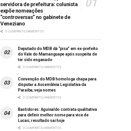
servidora de prefeitura: colunista
expõe nomeações
“controversas” no gabinete de
Veneziano
0 COMPARTILHAMENTOS
Deputado do MDB dá “pisa” em ex-prefeito
do Vale do Mamanguape após suspeita de
ter sido enganado
0 COMPARTILHAMENTOS
Convenção do MDB homologa chapa para
disputar a Assembleia Legislativa da
Paraíba; veja nomes
0 COMPARTILHAMENTOS
Bastidores: Aguinaldo contrata qualitativa
para definir melhor nome para vice de
Lucas; resultado sai hoje
0 COMPARTILHAMENTOS