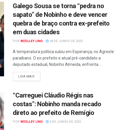
Galego Sousa se torna “pedra no
sapato” de Nobinho e deve vencer
quebra de braço contra ex-prefeito
em duas cidades
POR
WESLLEY LINO
18 DE JUNHO DE 2025
A temperatura política subiu em Esperança, no Agreste
paraibano. O ex-prefeito e atual pré-candidato a
deputado estadual, Nobinho Almeida, enfrenta ...
LEIA MAIS
“Carreguei Cláudio Régis nas
costas”: Nobinho manda recado
direto ao prefeito de Remígio
POR
WESLLEY LINO
3 DE JUNHO DE 2025