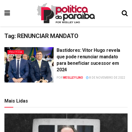
Tag:
RENUNCIAR MANDATO
Bastidores: Vitor Hugo revela
POLÍTICA
que pode renunciar mandato
para beneficiar sucessor em
2024
POR
WESLLEY LINO
8 DE NOVEMBRO DE 2022
Mais Lidas