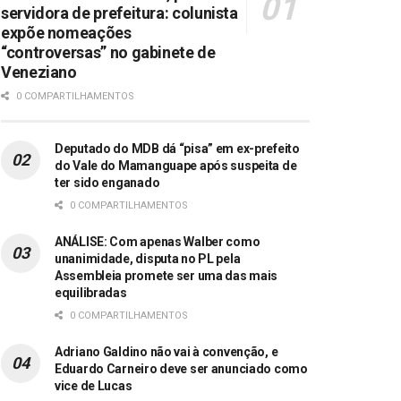
servidora de prefeitura: colunista
expõe nomeações
“controversas” no gabinete de
Veneziano
0 COMPARTILHAMENTOS
Deputado do MDB dá “pisa” em ex-prefeito
do Vale do Mamanguape após suspeita de
ter sido enganado
0 COMPARTILHAMENTOS
ANÁLISE: Com apenas Walber como
unanimidade, disputa no PL pela
Assembleia promete ser uma das mais
equilibradas
0 COMPARTILHAMENTOS
Adriano Galdino não vai à convenção, e
Eduardo Carneiro deve ser anunciado como
vice de Lucas