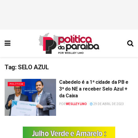
Tag:
SELO AZUL
Cabedelo é a 1ª cidade da PB e
POLÍTICA
3ª do NE a receber Selo Azul +
da Caixa
POR
WESLLEY LINO
29 DE ABRIL DE 2023