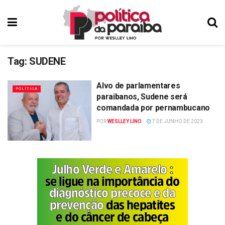
Tag:
SUDENE
Alvo de parlamentares
POLÍTICA
paraibanos, Sudene será
comandada por pernambucano
POR
WESLLEY LINO
7 DE JUNHO DE 2023