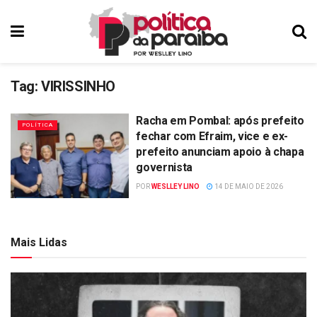
Tag:
VIRISSINHO
Racha em Pombal: após prefeito
POLÍTICA
fechar com Efraim, vice e ex-
prefeito anunciam apoio à chapa
governista
POR
WESLLEY LINO
14 DE MAIO DE 2026
Mais Lidas