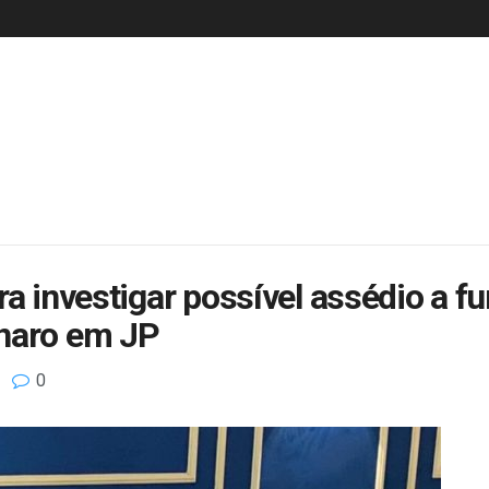
ra investigar possível assédio a f
onaro em JP
0