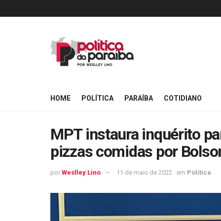
HOME
POLÍTICA
PARAÍBA
COTIDIANO
MPT instaura inquérito pa
pizzas comidas por Bols
por
Weslley Lino
11 de maio de 2022
em
Política