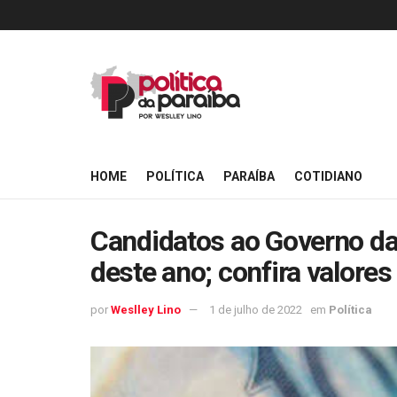
HOME
POLÍTICA
PARAÍBA
COTIDIANO
Candidatos ao Governo da 
deste ano; confira valore
por
Weslley Lino
1 de julho de 2022
em
Política