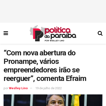
“Com nova abertura do
Pronampe, vários
empreendedores irão se
reerguer”, comenta Efraim
por
Weslley Lino
19 de julho de 2022