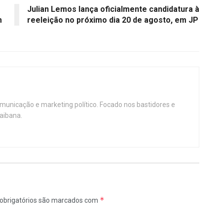
Julian Lemos lança oficialmente candidatura à
m
reeleição no próximo dia 20 de agosto, em JP
omunicação e marketing político. Focado nos bastidores e
aibana.
*
obrigatórios são marcados com