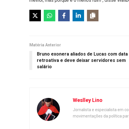
melhor, mas porque é o menos ruim”, disse Wallbe
Matéria Anterior
Bruno exonera aliados de Lucas com data
retroativa e deve deixar servidores sem
salário
Weslley Lino
Jornalista e especialista em c
movimentações da política par