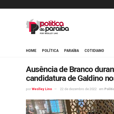
HOME
POLÍTICA
PARAÍBA
COTIDIANO
Ausência de Branco duran
candidatura de Galdino no
por
Weslley Lino
22 de dezembro de 2022
em
Políti