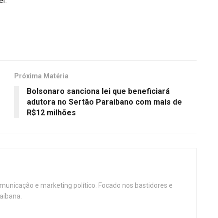
r.
Próxima Matéria
Bolsonaro sanciona lei que beneficiará
adutora no Sertão Paraibano com mais de
R$12 milhões
omunicação e marketing político. Focado nos bastidores e
aibana.