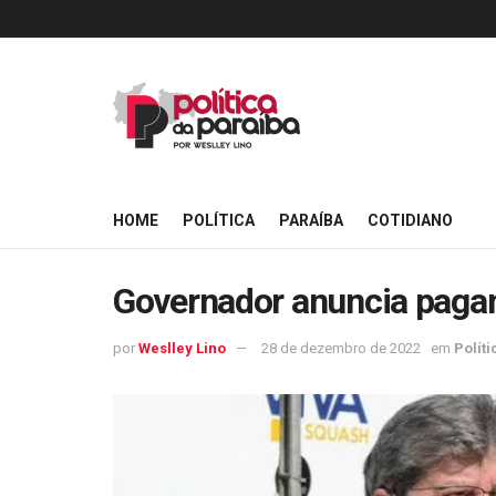
HOME
POLÍTICA
PARAÍBA
COTIDIANO
Governador anuncia pagam
por
Weslley Lino
28 de dezembro de 2022
em
Políti