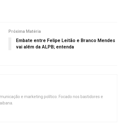
Próxima Matéria
Embate entre Felipe Leitão e Branco Mendes
vai além da ALPB; entenda
omunicação e marketing político. Focado nos bastidores e
aibana.