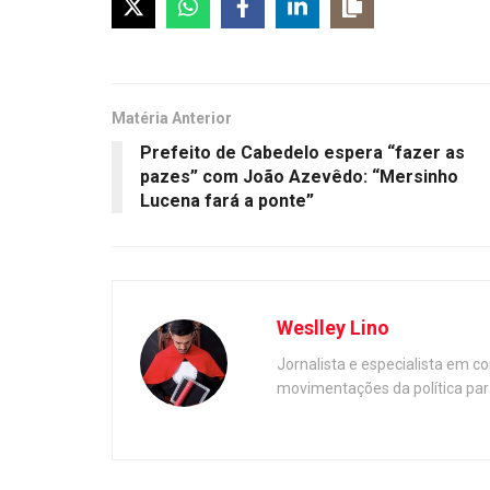
Matéria Anterior
Prefeito de Cabedelo espera “fazer as
pazes” com João Azevêdo: “Mersinho
Lucena fará a ponte”
Weslley Lino
Jornalista e especialista em c
movimentações da política par