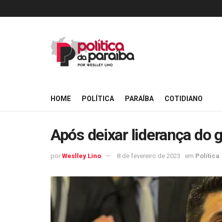
HOME
POLÍTICA
PARAÍBA
COTIDIANO
Após deixar liderança do g
por
Weslley Lino
8 de fevereiro de 2023
em
Política