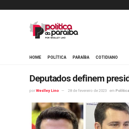
HOME
POLÍTICA
PARAÍBA
COTIDIANO
Deputados definem presi
por
Weslley Lino
28 de fevereiro de 2023
em
Polític