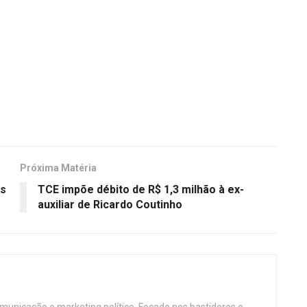
Próxima Matéria
as
TCE impõe débito de R$ 1,3 milhão à ex-
auxiliar de Ricardo Coutinho
omunicação e marketing político. Focado nos bastidores e