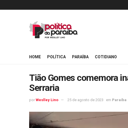
HOME
POLÍTICA
PARAÍBA
COTIDIANO
Tião Gomes comemora ina
Serraria
por
Weslley Lino
25 de agosto de 2023
em
Paraíba