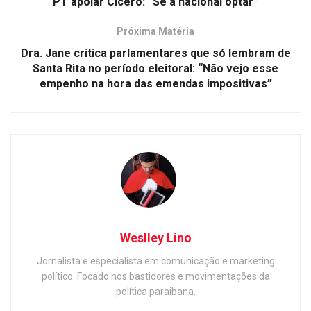
PT apoiar Cícero: “Se a nacional optar”
Próxima Matéria
Dra. Jane critica parlamentares que só lembram de
Santa Rita no período eleitoral: “Não vejo esse
empenho na hora das emendas impositivas”
Weslley Lino
Jornalista e especialista em comunicação e marketing
político. Focado nos bastidores e movimentações da
política paraibana.