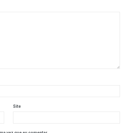
Site
ma vez que eu comentar.