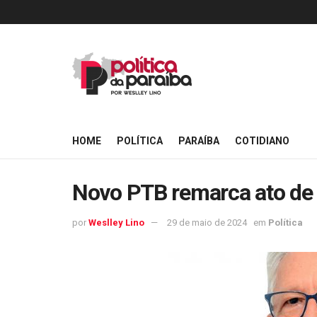
HOME
POLÍTICA
PARAÍBA
COTIDIANO
Novo PTB remarca ato de 
por
Weslley Lino
29 de maio de 2024
em
Política