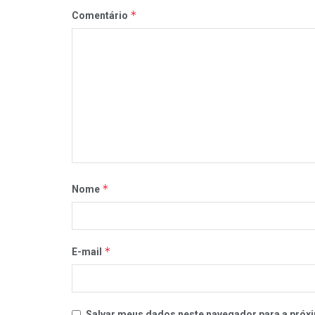
*
Comentário
*
Nome
*
E-mail
Salvar meus dados neste navegador para a próxi