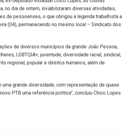
ba, ex-deputado estadual Chico Lopes, as chuvas
, no dia de ontem, inviabilizaram diversas atividades,
es de pessoenses, o que obrigou a legenda trabalhista a
feira (04), permanecendo no mesmo local – Sindicato dos
gações de diversos municípios da grande João Pessoa,
res, LGBTQIA+, juventude, diversidade racial, sindical,
to regional, popular e direitos humanos, além de
om uma grande diversidade, com representação de quase
novo PTB uma referência política”, concluiu Chico Lopes.