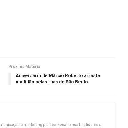
Próxima Matéria
Aniversário de Márcio Roberto arrasta
multidão pelas ruas de São Bento
omunicação e marketing político. Focado nos bastidores e