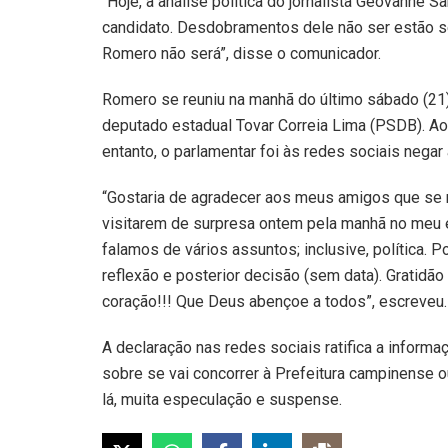
“Hoje, a análise política do jornalista Geovanne
candidato. Desdobramentos dele não ser estão s
Romero não será”, disse o comunicador.
Romero se reuniu na manhã do último sábado (2
deputado estadual Tovar Correia Lima (PSDB). Ao 
entanto, o parlamentar foi às redes sociais negar
“Gostaria de agradecer aos meus amigos que se 
visitarem de surpresa ontem pela manhã no meu 
falamos de vários assuntos; inclusive, política. 
reflexão e posterior decisão (sem data). Gratidã
coração!!! Que Deus abençoe a todos”, escreveu.
A declaração nas redes sociais ratifica a inform
sobre se vai concorrer à Prefeitura campinense o
lá, muita especulação e suspense.