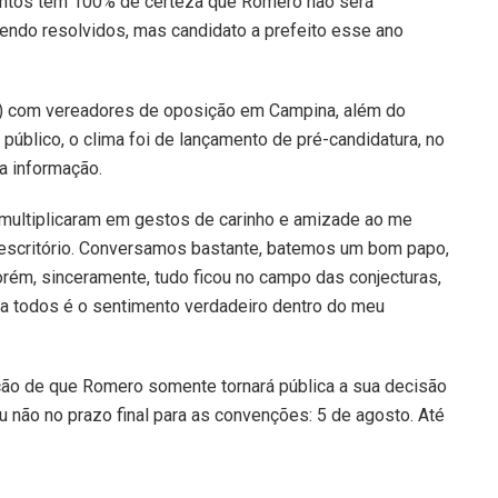
 Santos tem 100% de certeza que Romero não será
endo resolvidos, mas candidato a prefeito esse ano
1) com vereadores de oposição em Campina, além do
público, o clima foi de lançamento de pré-candidatura, no
 a informação.
multiplicaram em gestos de carinho e amizade ao me
escritório. Conversamos bastante, batemos um bom papo,
Porém, sinceramente, tudo ficou no campo das conjecturas,
o a todos é o sentimento verdadeiro dentro do meu
ação de que Romero somente tornará pública a sua decisão
u não no prazo final para as convenções: 5 de agosto. Até