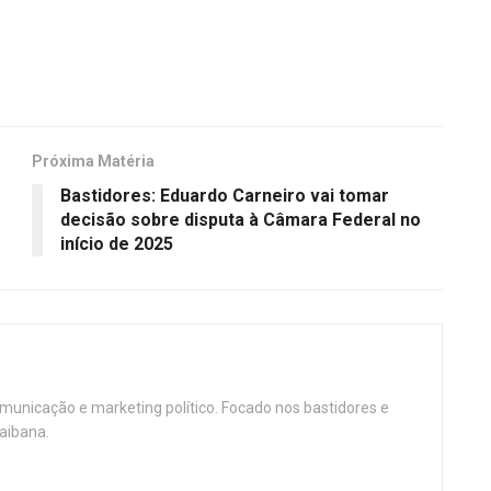
Próxima Matéria
Bastidores: Eduardo Carneiro vai tomar
decisão sobre disputa à Câmara Federal no
início de 2025
omunicação e marketing político. Focado nos bastidores e
aibana.