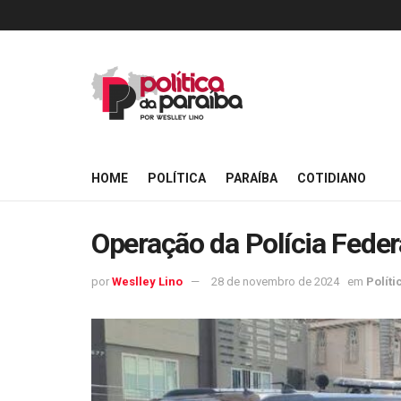
HOME
POLÍTICA
PARAÍBA
COTIDIANO
Operação da Polícia Feder
por
Weslley Lino
28 de novembro de 2024
em
Políti