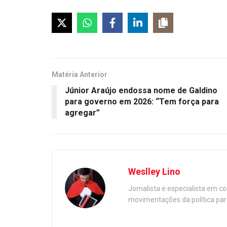
Matéria Anterior
Júnior Araújo endossa nome de Galdino
para governo em 2026: “Tem força para
agregar”
Weslley Lino
Jornalista e especialista em c
movimentações da política par