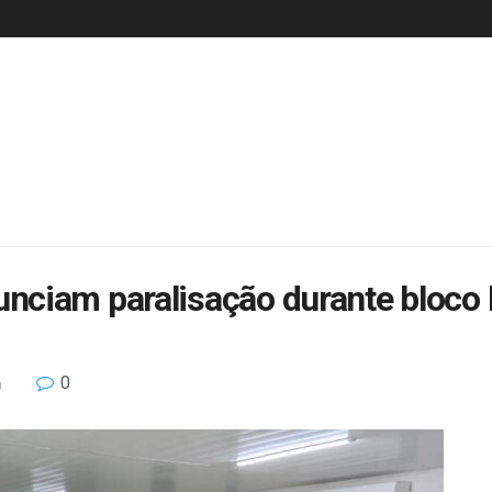
ciam paralisação durante bloco l
0
a