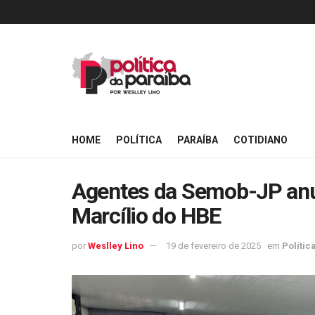
HOME
POLÍTICA
PARAÍBA
COTIDIANO
Agentes da Semob-JP anun
Marcílio do HBE
por
Weslley Lino
19 de fevereiro de 2025
em
Polític