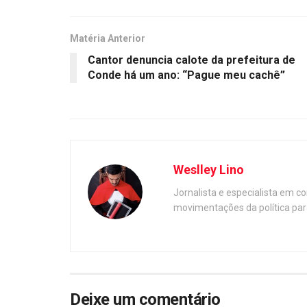
Matéria Anterior
Cantor denuncia calote da prefeitura de
Conde há um ano: “Pague meu cachê”
Weslley Lino
Jornalista e especialista em c
movimentações da política par
Deixe um comentário