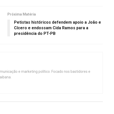
Próxima Matéria
Petistas históricos defendem apoio a João e
Cícero e endossam Cida Ramos para a
presidência do PT-PB
omunicação e marketing político. Focado nos bastidores e
aibana.