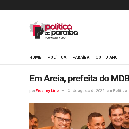
HOME
POLÍTICA
PARAÍBA
COTIDIANO
Em Areia, prefeita do MDB
por
Weslley Lino
31 de agosto de 2025
em
Política