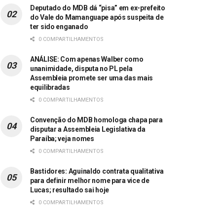
Deputado do MDB dá “pisa” em ex-prefeito
do Vale do Mamanguape após suspeita de
ter sido enganado
0 COMPARTILHAMENTOS
ANÁLISE: Com apenas Walber como
unanimidade, disputa no PL pela
Assembleia promete ser uma das mais
equilibradas
0 COMPARTILHAMENTOS
Convenção do MDB homologa chapa para
disputar a Assembleia Legislativa da
Paraíba; veja nomes
0 COMPARTILHAMENTOS
Bastidores: Aguinaldo contrata qualitativa
para definir melhor nome para vice de
Lucas; resultado sai hoje
0 COMPARTILHAMENTOS