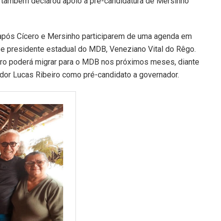
 também declarou apoio à pré-candidatura de Mersinho
após Cícero e Mersinho participarem de uma agenda em
e presidente estadual do MDB, Veneziano Vital do Rêgo.
ro poderá migrar para o MDB nos próximos meses, diante
dor Lucas Ribeiro como pré-candidato a governador.