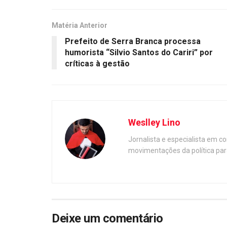
Matéria Anterior
Prefeito de Serra Branca processa
humorista “Silvio Santos do Cariri” por
críticas à gestão
Weslley Lino
Jornalista e especialista em c
movimentações da política par
Deixe um comentário