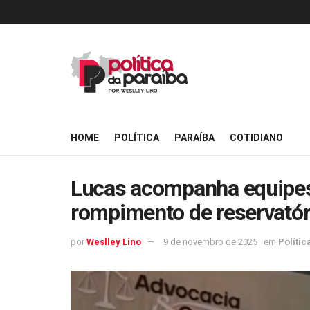
HOME
POLÍTICA
PARAÍBA
COTIDIANO
Lucas acompanha equipes 
rompimento de reservató
por
Weslley Lino
9 de novembro de 2025
em
Polític