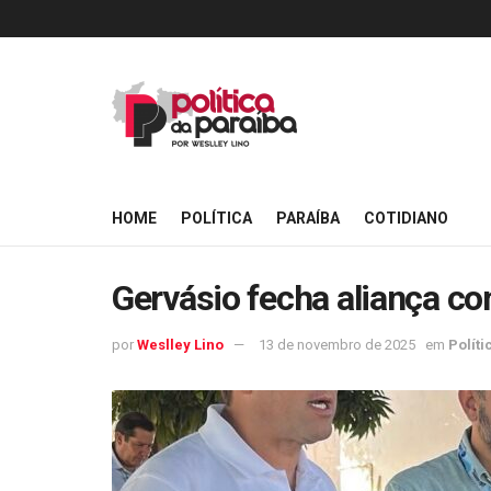
HOME
POLÍTICA
PARAÍBA
COTIDIANO
Gervásio fecha aliança co
por
Weslley Lino
13 de novembro de 2025
em
Políti