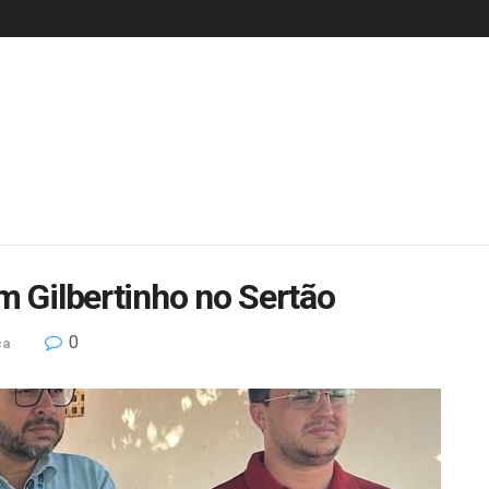
m Gilbertinho no Sertão
0
ca