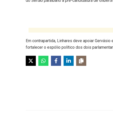
do Sertão paraibano à pré-candidatura de Gilberti
Em contrapartida, Linhares deve apoiar Gervásio e
fortalecer o espólio político dos dois parlamenta