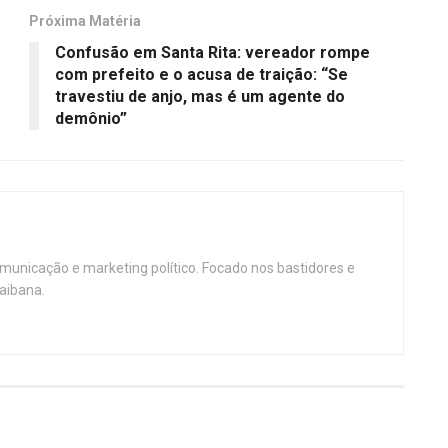
Próxima Matéria
Confusão em Santa Rita: vereador rompe
com prefeito e o acusa de traição: “Se
travestiu de anjo, mas é um agente do
demônio”
omunicação e marketing político. Focado nos bastidores e
aibana.