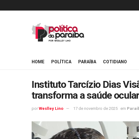
HOME
POLÍTICA
PARAÍBA
COTIDIANO
Instituto Tarcízio Dias Vi
transforma a saúde ocular
por
Weslley Lino
17 de novembro de 2025
em
Paraí