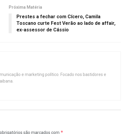
Próxima Matéria
Prestes a fechar com Cícero, Camila
e
Toscano curte Fest Verão ao lado de affair,
ex-assessor de Cássio
omunicação e marketing político. Focado nos bastidores e
aibana.
*
obrigatórios são marcados com