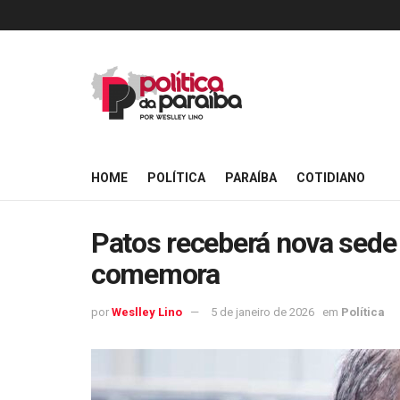
HOME
POLÍTICA
PARAÍBA
COTIDIANO
Patos receberá nova sede 
comemora
por
Weslley Lino
5 de janeiro de 2026
em
Política