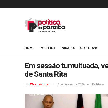
HOME
POLÍTICA
PARAÍBA
COTIDIANO
Em sessão tumultuada, ve
de Santa Rita
por
Weslley Lino
7 de janeiro de 2026
em
Política