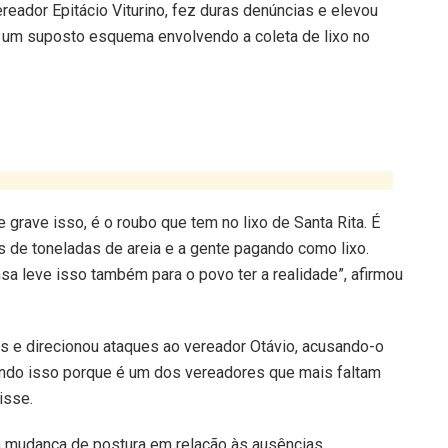
eador Epitácio Viturino, fez duras denúncias e elevou
e um suposto esquema envolvendo a coleta de lixo no
 grave isso, é o roubo que tem no lixo de Santa Rita. É
 de toneladas de areia e a gente pagando como lixo.
ensa leve isso também para o povo ter a realidade”, afirmou
es e direcionou ataques ao vereador Otávio, acusando-o
ando isso porque é um dos vereadores que mais faltam
isse.
uma mudança de postura em relação às ausências