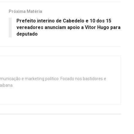
Próxima Matéria
Prefeito interino de Cabedelo e 10 dos 15
vereadores anunciam apoio a Vitor Hugo para
deputado
omunicação e marketing político. Focado nos bastidores e
aibana.