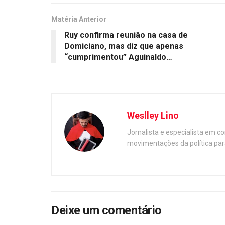
Matéria Anterior
Ruy confirma reunião na casa de
Domiciano, mas diz que apenas
“cumprimentou” Aguinaldo…
Weslley Lino
Jornalista e especialista em c
movimentações da política par
Deixe um comentário