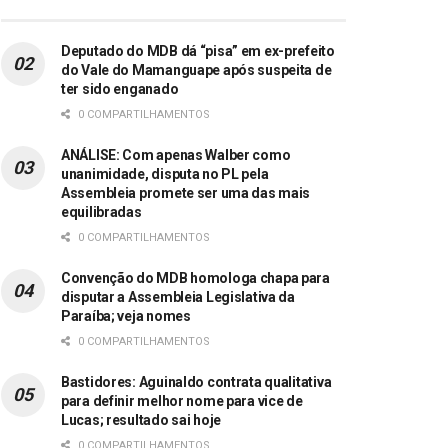
Deputado do MDB dá “pisa” em ex-prefeito
do Vale do Mamanguape após suspeita de
ter sido enganado
0 COMPARTILHAMENTOS
ANÁLISE: Com apenas Walber como
unanimidade, disputa no PL pela
Assembleia promete ser uma das mais
equilibradas
0 COMPARTILHAMENTOS
Convenção do MDB homologa chapa para
disputar a Assembleia Legislativa da
Paraíba; veja nomes
0 COMPARTILHAMENTOS
Bastidores: Aguinaldo contrata qualitativa
para definir melhor nome para vice de
Lucas; resultado sai hoje
0 COMPARTILHAMENTOS