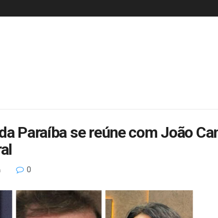
 da Paraíba se reúne com João Ca
al
0
a