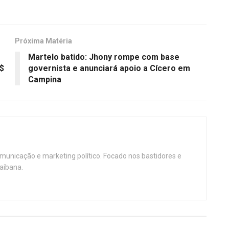
Próxima Matéria
Martelo batido: Jhony rompe com base
$
governista e anunciará apoio a Cícero em
Campina
omunicação e marketing político. Focado nos bastidores e
aibana.