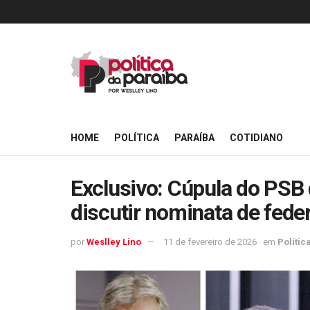
HOME
POLÍTICA
PARAÍBA
COTIDIANO
Exclusivo: Cúpula do PSB
discutir nominata de feder
por
Weslley Lino
11 de fevereiro de 2026
em
Polític