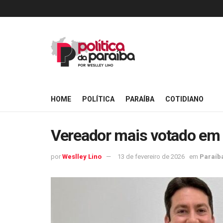
HOME
POLÍTICA
PARAÍBA
COTIDIANO
Vereador mais votado em 
por
Weslley Lino
13 de fevereiro de 2026
em
Paraíb