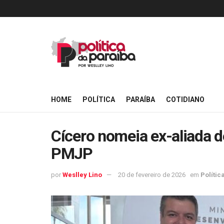
HOME
POLÍTICA
PARAÍBA
COTIDIANO
Cícero nomeia ex-aliada d
PMJP
por
Weslley Lino
20 de fevereiro de 2026
em
Polític