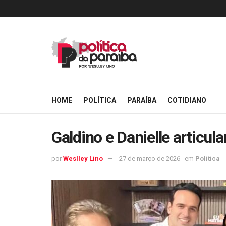
HOME
POLÍTICA
PARAÍBA
COTIDIANO
Galdino e Danielle articu
por
Weslley Lino
27 de março de 2026
em
Política