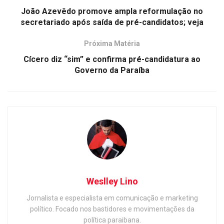
João Azevêdo promove ampla reformulação no
secretariado após saída de pré-candidatos; veja
Próxima Matéria
Cícero diz “sim” e confirma pré-candidatura ao
Governo da Paraíba
Weslley Lino
Jornalista e especialista em comunicação e marketing
político. Focado nos bastidores e movimentações da
política paraibana.