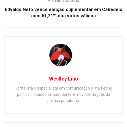
Próxima Matéria
Edvaldo Neto vence eleição suplementar em Cabedelo
com 61,21% dos votos válidos
Weslley Lino
Jornalista e especialista em comunicação e marketing
político. Focado nos bastidores e movimentações da
política paraibana.