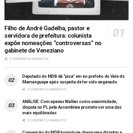
Filho de André Gadelha, pastor e
servidora de prefeitura: colunista
expõe nomeações “controversas” no
gabinete de Veneziano
0 COMPARTILHAMENTOS
Deputado do MDB dá “pisa” em ex-prefeito do Vale do
Mamanguape após suspeita de ter sido enganado
0 COMPARTILHAMENTOS
ANÁLISE: Com apenas Walber como unanimidade,
disputa no PL pela Assembleia promete ser uma das
mais equilibradas
0 COMPARTILHAMENTOS
Convenção do MDB homologa chapa para disputar a