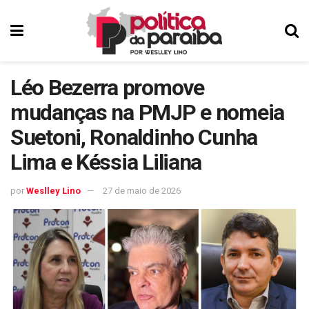
Léo Bezerra promove
mudanças na PMJP e nomeia
Suetoni, Ronaldinho Cunha
Lima e Késsia Liliana
por
Weslley Lino
27 de maio de 2026