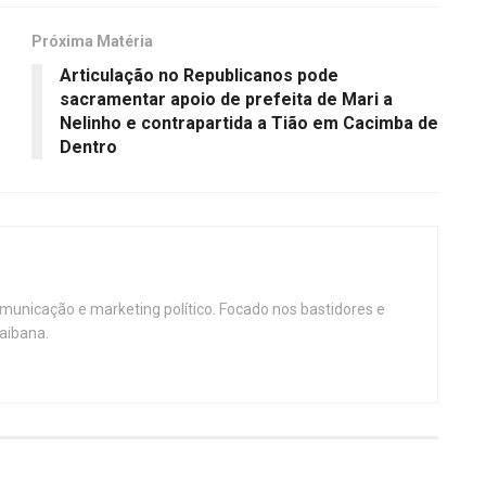
Próxima Matéria
Articulação no Republicanos pode
sacramentar apoio de prefeita de Mari a
Nelinho e contrapartida a Tião em Cacimba de
Dentro
omunicação e marketing político. Focado nos bastidores e
aibana.