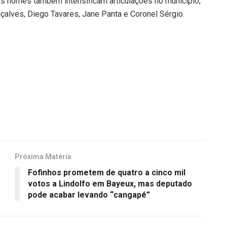
tros nomes também intensificam articulações no município,
çalves, Diego Tavares, Jane Panta e Coronel Sérgio.
Próxima Matéria
Fofinhos prometem de quatro a cinco mil
votos a Lindolfo em Bayeux, mas deputado
pode acabar levando “cangapé”