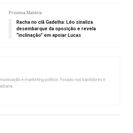
Próxima Matéria
Racha no clã Gadelha: Léo sinaliza
a
desembarque da oposição e revela
“inclinação” em apoiar Lucas
omunicação e marketing político. Focado nos bastidores e
aibana.