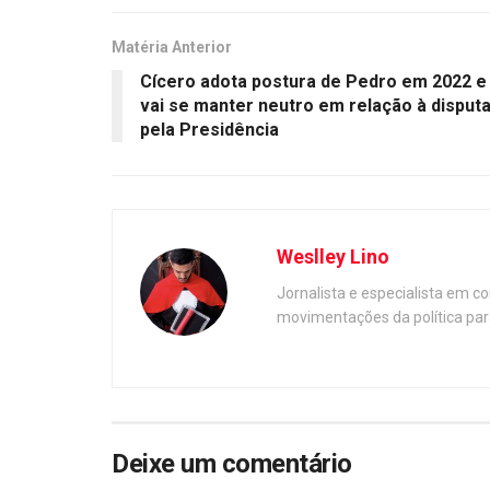
Matéria Anterior
Cícero adota postura de Pedro em 2022 e
vai se manter neutro em relação à disput
pela Presidência
Weslley Lino
Jornalista e especialista em c
movimentações da política par
Deixe um comentário