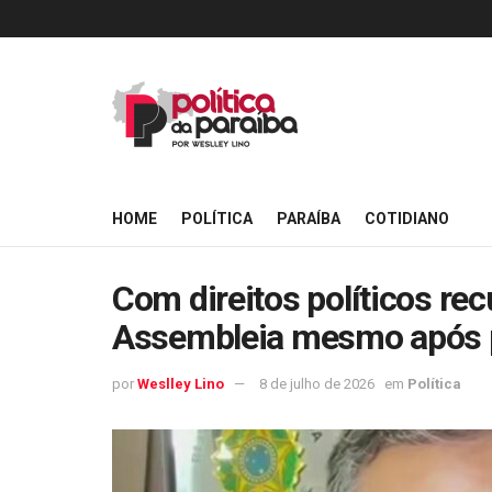
HOME
POLÍTICA
PARAÍBA
COTIDIANO
Com direitos políticos r
Assembleia mesmo após 
por
Weslley Lino
8 de julho de 2026
em
Política