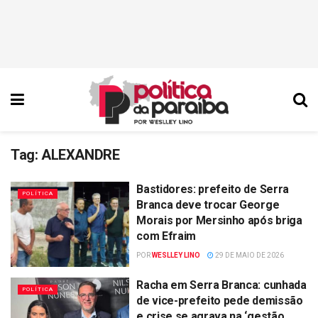
Tag:
ALEXANDRE
Bastidores: prefeito de Serra
POLÍTICA
Branca deve trocar George
Morais por Mersinho após briga
com Efraim
POR
WESLLEY LINO
29 DE MAIO DE 2026
Racha em Serra Branca: cunhada
POLÍTICA
de vice-prefeito pede demissão
e crise se agrava na ‘gestão