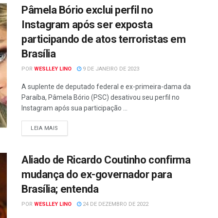
Pâmela Bório exclui perfil no
Instagram após ser exposta
participando de atos terroristas em
Brasília
POR
WESLLEY LINO
9 DE JANEIRO DE 2023
A suplente de deputado federal e ex-primeira-dama da
Paraíba, Pâmela Bório (PSC) desativou seu perfil no
Instagram após sua participação ...
LEIA MAIS
Aliado de Ricardo Coutinho confirma
mudança do ex-governador para
Brasília; entenda
POR
WESLLEY LINO
24 DE DEZEMBRO DE 2022