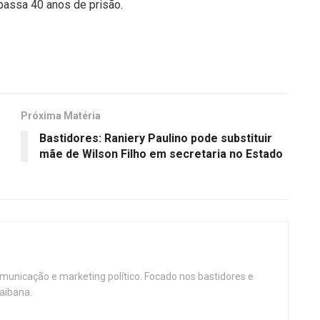
assa 40 anos de prisão.
Próxima Matéria
Bastidores: Raniery Paulino pode substituir
mãe de Wilson Filho em secretaria no Estado
omunicação e marketing político. Focado nos bastidores e
aibana.