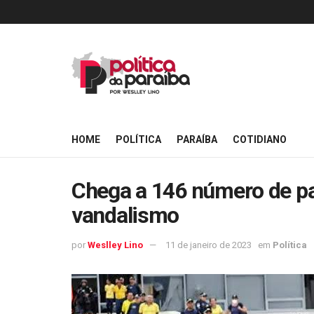
HOME
POLÍTICA
PARAÍBA
COTIDIANO
Chega a 146 número de pa
vandalismo
por
Weslley Lino
11 de janeiro de 2023
em
Política