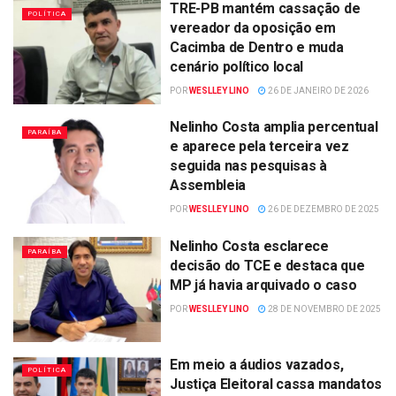
TRE-PB mantém cassação de
POLÍTICA
vereador da oposição em
Cacimba de Dentro e muda
cenário político local
POR
WESLLEY LINO
26 DE JANEIRO DE 2026
Nelinho Costa amplia percentual
PARAÍBA
e aparece pela terceira vez
seguida nas pesquisas à
Assembleia
POR
WESLLEY LINO
26 DE DEZEMBRO DE 2025
Nelinho Costa esclarece
PARAÍBA
decisão do TCE e destaca que
MP já havia arquivado o caso
POR
WESLLEY LINO
28 DE NOVEMBRO DE 2025
Em meio a áudios vazados,
POLÍTICA
Justiça Eleitoral cassa mandatos