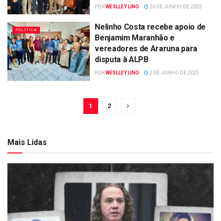
POR
WESLLEY LINO
26 DE JUNHO DE 2025
Nelinho Costa recebe apoio de
POLÍTICA
Benjamim Maranhão e
vereadores de Araruna para
disputa à ALPB
POR
WESLLEY LINO
2 DE JUNHO DE 2025
1
2
Mais Lidas