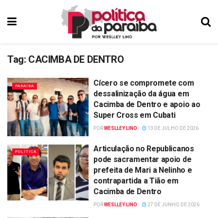
Tag:
CACIMBA DE DENTRO
Cícero se compromete com
PARAÍBA
dessalinização da água em
Cacimba de Dentro e apoio ao
Super Cross em Cubati
POR
WESLLEY LINO
13 DE JULHO DE 2026
Articulação no Republicanos
POLÍTICA
pode sacramentar apoio de
prefeita de Mari a Nelinho e
contrapartida a Tião em
Cacimba de Dentro
POR
WESLLEY LINO
27 DE JUNHO DE 2026