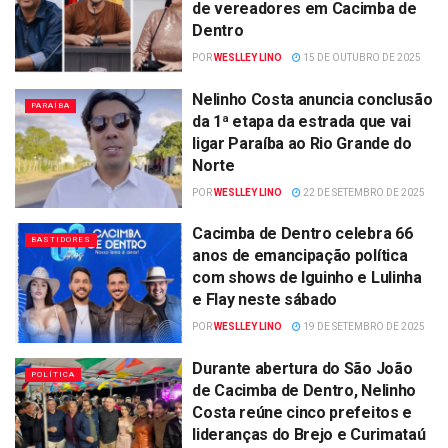
de vereadores em Cacimba de
Dentro
POR
WESLLEY LINO
15 DE OUTUBRO DE 2025
Nelinho Costa anuncia conclusão
PARAÍBA
da 1ª etapa da estrada que vai
ligar Paraíba ao Rio Grande do
Norte
POR
WESLLEY LINO
22 DE SETEMBRO DE 2025
Cacimba de Dentro celebra 66
BASTIDORES
anos de emancipação política
com shows de Iguinho e Lulinha
e Flay neste sábado
POR
WESLLEY LINO
19 DE SETEMBRO DE 2025
Durante abertura do São João
POLÍTICA
de Cacimba de Dentro, Nelinho
Costa reúne cinco prefeitos e
lideranças do Brejo e Curimataú